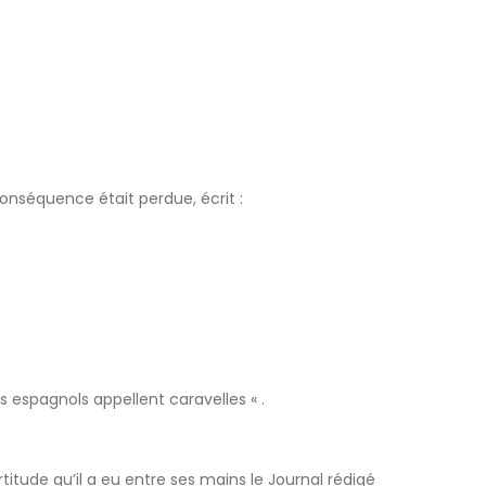
onséquence était perdue, écrit :
s espagnols appellent caravelles « .
tude qu’il a eu entre ses mains le Journal rédigé