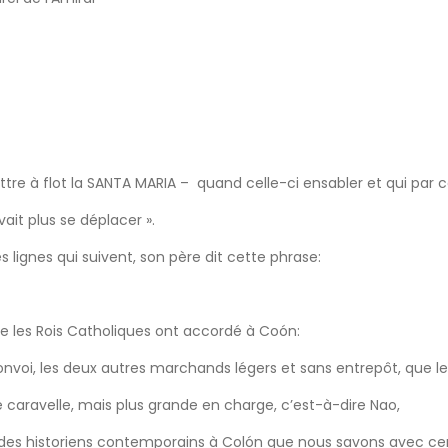
re à flot la SANTA MARIA – quand celle-ci ensabler et qui par c
vait plus se déplacer ».
 lignes qui suivent, son père dit cette phrase:
ue les Rois Catholiques ont accordé à Coón:
 convoi, les deux autres marchands légers et sans entrepôt, que le
ne caravelle, mais plus grande en charge, c’est-à-dire Nao,
 des historiens contemporains à Colón que nous savons avec certi