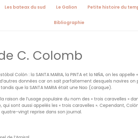
Les bateax du sud
Le Galion
Petite histoire du tem
akar)
La Coca de 1450
Agencement d’un navire
Petite histoire du loch
A
Bibliographie
Les Trois bateaux de C.
Aprovisionnement
Petite histoire des cart
G
Colomb
Armement
Petite histoire du Marte
Vo
A
 de C. Colomb
La nao
La santa maria
Vie à bord d’un navire
Petite histoire de la m
Le
A
La caravelle
La Pinta
óbal Colón : la SANTA MARIA, la PINTA et la NIÑA, on les appelle «
du nord
Poste de Commandement
Le
Ar
n d’autres données car on sait parfaitement desquels navires on 
La niña
 tandis que la SANTA MARIA était une Nao (caraque).
Santé
Le
Sa
a raison de l’usage populaire du nom des « trois caravelles » da
M
Sa
e, qui sont aussi appelés les « trois caravelles ». Cependant, Co
à quatre-vingt reprise dans son journal.
E
Sa
rel de l’Amiral