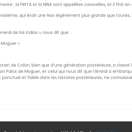
ire ; la PINTA et la NIÑA sont appellées caravelles, et il finit en 
roisième, qui était une Nao légèrement plus grande que toutes, il a
eral de las indias », nous dit que :
 Moguer ».
ain de Colón, bien que d’une génération postérieure, a classé l
ition Palos de Moguer, et celui qui nous dit que l’Amiral a embar
onctuel et fidèle dans les histoires postérieures, ne connaissa