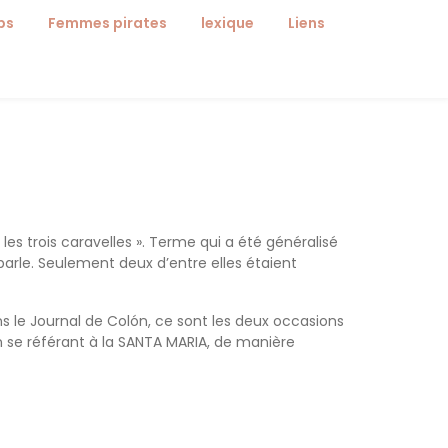
ps
Femmes pirates
lexique
Liens
rmature
Lexique de La santa maria 1
es
reement
Lexique de La santa maria 2
loire
iles
rmes blanches
Galion
étéo
s Ponts: Le pont
rmes mains nues
 les trois caravelles ». Terme qui a été généralisé
s Ponts: L’entrepont
mes à feu ou a distance
parle. Seulement deux d’entre elles étaient
s Ponts: La cale
nté: Quelques Maladies
ns le Journal de Colón, ce sont les deux occasions
anœuvres
nté: Coup de Chaleur
lón se référant à la SANTA MARIA, de manière
mbarcations
nté: Piqûres & Morsures