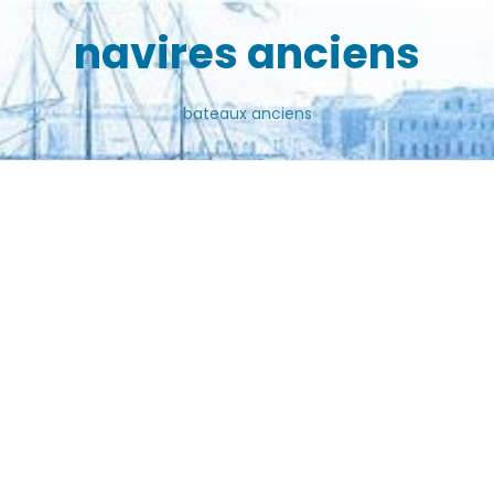
navires anciens
bateaux anciens