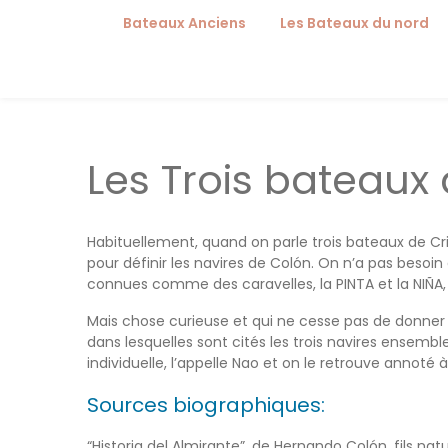
Bateaux Anciens
Les Bateaux du nord
Bateau de Gokshtad (dr
Oseberg
Le cogge
Les Trois bateaux
La tapisserie de Bayeux
Habituellement, quand on parle trois bateaux de Crist
Les sceaux de l’Europe 
pour définir les navires de Colón. On n’a pas besoi
connues comme des caravelles, la PINTA et la NIÑA,
Mais chose curieuse et qui ne cesse pas de donner l
dans lesquelles sont cités les trois navires ensembl
individuelle, l’appelle Nao et on le retrouve annoté 
Sources biographiques:
“Historia del Almirante”. de Hernando Colón, fils natu