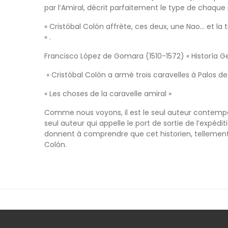
par l’Amiral, décrit parfaitement le type de chaque nav
« Cristóbal Colón affrète, ces deux, une Nao… et la t
« .
Francisco López de Gomara (1510-1572) « Historía Gen
» Cristóbal Colón a armé trois caravelles à Palos de
« Les choses de la caravelle amiral »
Comme nous voyons, il est le seul auteur contempor
seul auteur qui appelle le port de sortie de l’expéd
donnent à comprendre que cet historien, tellement p
Colón.