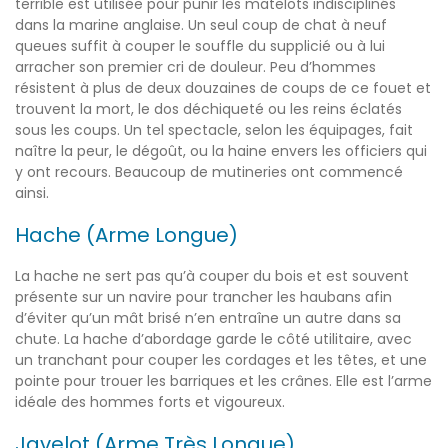
terrible est utilisée pour punir les matelots indisciplinés
dans la marine anglaise. Un seul coup de chat à neuf
queues suffit à couper le souffle du supplicié ou à lui
arracher son premier cri de douleur. Peu d’hommes
résistent à plus de deux douzaines de coups de ce fouet et
trouvent la mort, le dos déchiqueté ou les reins éclatés
sous les coups. Un tel spectacle, selon les équipages, fait
naître la peur, le dégoût, ou la haine envers les officiers qui
y ont recours. Beaucoup de mutineries ont commencé
ainsi.
Hache (Arme Longue)
La hache ne sert pas qu’à couper du bois et est souvent
présente sur un navire pour trancher les haubans afin
d’éviter qu’un mât brisé n’en entraîne un autre dans sa
chute. La hache d’abordage garde le côté utilitaire, avec
un tranchant pour couper les cordages et les têtes, et une
pointe pour trouer les barriques et les crânes. Elle est l’arme
idéale des hommes forts et vigoureux.
Javelot (Arme Très Longue)