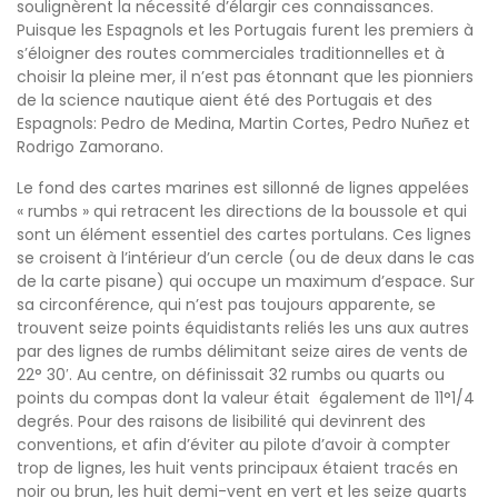
soulignèrent la nécessité d’élargir ces connaissances.
Puisque les Espagnols et les Portugais furent les premiers à
s’éloigner des routes commerciales traditionnelles et à
choisir la pleine mer, il n’est pas étonnant que les pionniers
de la science nautique aient été des Portugais et des
Espagnols: Pedro de Medina, Martin Cortes, Pedro Nuñez et
Rodrigo Zamorano.
Le fond des cartes marines est sillonné de lignes appelées
« rumbs » qui retracent les directions de la boussole et qui
sont un élément essentiel des cartes portulans. Ces lignes
se croisent à l’intérieur d’un cercle (ou de deux dans le cas
de la carte pisane) qui occupe un maximum d’espace. Sur
sa circonférence, qui n’est pas toujours apparente, se
trouvent seize points équidistants reliés les uns aux autres
par des lignes de rumbs délimitant seize aires de vents de
22° 30′. Au centre, on définissait 32 rumbs ou quarts ou
points du compas dont la valeur était également de 11°1/4
degrés. Pour des raisons de lisibilité qui devinrent des
conventions, et afin d’éviter au pilote d’avoir à compter
trop de lignes, les huit vents principaux étaient tracés en
noir ou brun, les huit demi-vent en vert et les seize quarts