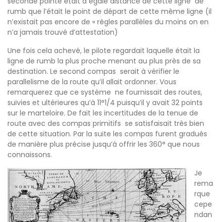
seconde pointe était à égale distance de cette ligne de
rumb que l’était le point de départ de cette même ligne (il
n’existait pas encore de « règles parallèles du moins on en
n’a jamais trouvé d’attestation)
Une fois cela achevé, le pilote regardait laquelle était la
ligne de rumb la plus proche menant au plus près de sa
destination. Le second compas serait à vérifier le
parallelisme de la route qu’il allait ordonner. Vous
remarquerez que ce système ne fournissait des routes,
suivies et ultérieures qu’à 11°1/4 puisqu’il y avait 32 points
sur le marteloire. De fait les incertitudes de la tenue de
route avec des compas primitifs se satisfaisait très bien
de cette situation. Par la suite les compas furent gradués
de manière plus précise jusqu’à offrir les 360° que nous
connaissons.
Je
rema
rque
cepe
ndan