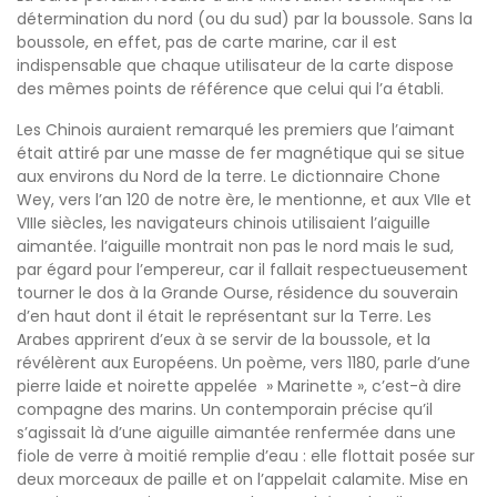
détermination du nord (ou du sud) par la boussole. Sans la
boussole, en effet, pas de carte marine, car il est
indispensable que chaque utilisateur de la carte dispose
des mêmes points de référence que celui qui l’a établi.
Les Chinois auraient remarqué les premiers que l’aimant
était attiré par une masse de fer magnétique qui se situe
aux environs du Nord de la terre. Le dictionnaire Chone
Wey, vers l’an 120 de notre ère, le mentionne, et aux VIIe et
VIIIe siècles, les navigateurs chinois utilisaient l’aiguille
aimantée. l’aiguille montrait non pas le nord mais le sud,
par égard pour l’empereur, car il fallait respectueusement
tourner le dos à la Grande Ourse, résidence du souverain
d’en haut dont il était le représentant sur la Terre. Les
Arabes apprirent d’eux à se servir de la boussole, et la
révélèrent aux Européens. Un poème, vers 1180, parle d’une
pierre laide et noirette appelée » Marinette », c’est-à dire
compagne des marins. Un contemporain précise qu’il
s’agissait là d’une aiguille aimantée renfermée dans une
fiole de verre à moitié remplie d’eau : elle flottait posée sur
deux morceaux de paille et on l’appelait calamite. Mise en