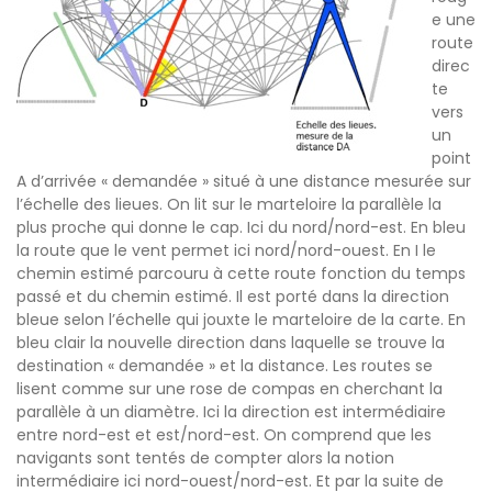
e une
route
direc
te
vers
un
point
A d’arrivée « demandée » situé à une distance mesurée sur
l’échelle des lieues. On lit sur le marteloire la parallèle la
plus proche qui donne le cap. Ici du nord/nord-est. En bleu
la route que le vent permet ici nord/nord-ouest. En I le
chemin estimé parcouru à cette route fonction du temps
passé et du chemin estimé. Il est porté dans la direction
bleue selon l’échelle qui jouxte le marteloire de la carte. En
bleu clair la nouvelle direction dans laquelle se trouve la
destination « demandée » et la distance. Les routes se
lisent comme sur une rose de compas en cherchant la
parallèle à un diamètre. Ici la direction est intermédiaire
entre nord-est et est/nord-est. On comprend que les
navigants sont tentés de compter alors la notion
intermédiaire ici nord-ouest/nord-est. Et par la suite de